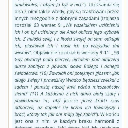
umiłowałeś, i abym Ja był w nich”
). Utożsamia się
ona z nimi także wtedy, gdy są traktowani przez
innych niezgodnie z dobrymi zasadami (Izajasza
rozdział 63 werset 9:
„We wszelakiem uciśnieniu
ich i on był uciśniony: ale Anioł oblicza jego wybawił
ich. Z miłości swej, i z litości swojej on sam odkupił
ich, piastował ich i nosił ich po wszystkie dni
wieków”
; Objawienie rozdział 6 wersety 9-11:
„(9)
Gdy otworzył piątą pieczęć, ujrzałem pod ołtarzem
dusze zabitych z powodu słowa Bożego i danego
świadectwa. (10) Zawołali oni potężnym głosem: ‚Jak
długo święty i prawdziwy Władco będziesz zwlekał z
sądem i pomstą naszej krwi wśród mieszkańców
ziemi?’ (11) A każdemu z nich dano białą szatę i
powiedziano im, aby jeszcze przez krótki czas
odpoczęli, aż dopełni się liczba ich towarzyszy i
braci, którzy tak jak oni mają być zabici”
). W końcu
jest ona z nimi w każdym braku harmonii z