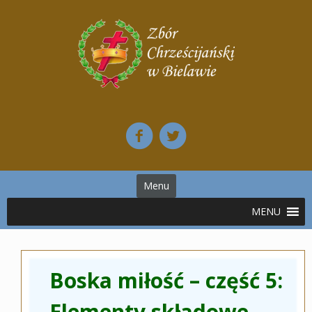
Przejdź
do
treści
Menu
Boska miłość – część 5:
Elementy składowe