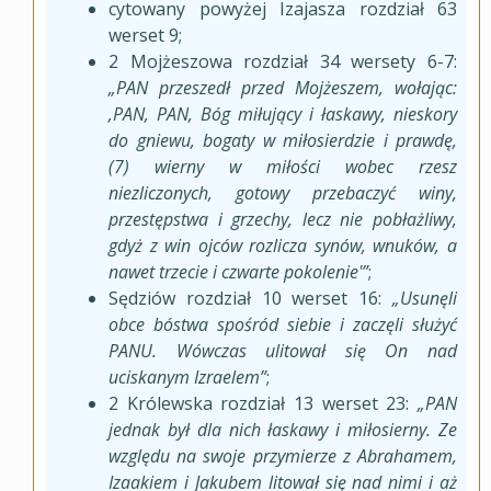
cytowany powyżej Izajasza rozdział 63
werset 9;
2 Mojżeszowa rozdział 34 wersety 6-7:
„PAN przeszedł przed Mojżeszem, wołając:
‚PAN, PAN, Bóg miłujący i łaskawy, nieskory
do gniewu, bogaty w miłosierdzie i prawdę,
(7) wierny w miłości wobec rzesz
niezliczonych, gotowy przebaczyć winy,
przestępstwa i grzechy, lecz nie pobłażliwy,
gdyż z win ojców rozlicza synów, wnuków, a
nawet trzecie i czwarte pokolenie'”
;
Sędziów rozdział 10 werset 16:
„Usunęli
obce bóstwa spośród siebie i zaczęli służyć
PANU. Wówczas ulitował się On nad
uciskanym Izraelem”
;
2 Królewska rozdział 13 werset 23:
„PAN
jednak był dla nich łaskawy i miłosierny. Ze
względu na swoje przymierze z Abrahamem,
Izaakiem i Jakubem litował się nad nimi i aż