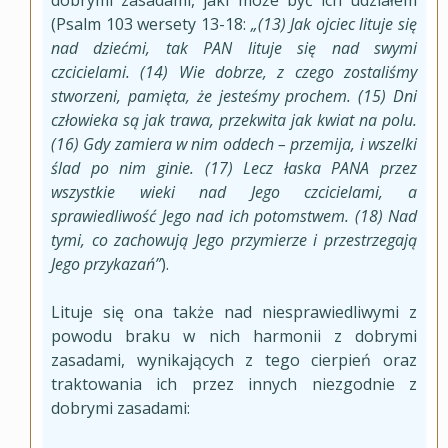
dobrymi zasadami, jaki może być ich udziałem
(Psalm 103 wersety 13-18:
„(13) Jak ojciec lituje się
nad dziećmi, tak PAN lituje się nad swymi
czcicielami. (14) Wie dobrze, z czego zostaliśmy
stworzeni, pamięta, że jesteśmy prochem. (15) Dni
człowieka są jak trawa, przekwita jak kwiat na polu.
(16) Gdy zamiera w nim oddech – przemija, i wszelki
ślad po nim ginie. (17) Lecz łaska PANA przez
wszystkie wieki nad Jego czcicielami, a
sprawiedliwość Jego nad ich potomstwem. (18) Nad
tymi, co zachowują Jego przymierze i przestrzegają
Jego przykazań”
).
Lituje się ona także nad niesprawiedliwymi z
powodu braku w nich harmonii z dobrymi
zasadami, wynikających z tego cierpień oraz
traktowania ich przez innych niezgodnie z
dobrymi zasadami: