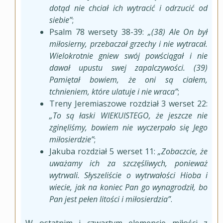
dotąd nie chciał ich wytracić i odrzucić od
siebie”
;
Psalm 78 wersety 38-39:
„(38) Ale On był
miłosierny, przebaczał grzechy i nie wytracał.
Wielokrotnie gniew swój powściągał i nie
dawał upustu swej zapalczywości. (39)
Pamiętał bowiem, że oni są ciałem,
tchnieniem, które ulatuje i nie wraca”
;
Treny Jeremiaszowe rozdział 3 werset 22:
„To są łaski WIEKUISTEGO, że jeszcze nie
zginęliśmy, bowiem nie wyczerpało się Jego
miłosierdzie”
;
Jakuba rozdział 5 werset 11:
„Zobaczcie, że
uważamy ich za szczęśliwych, ponieważ
wytrwali. Słyszeliście o wytrwałości Hioba i
wiecie, jak na koniec Pan go wynagrodził, bo
Pan jest pełen litości i miłosierdzia”
.