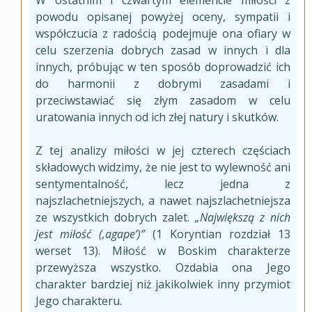
W ostatnim i czwartym elemencie miłości z
powodu opisanej powyżej oceny, sympatii i
współczucia z radością podejmuje ona ofiary w
celu szerzenia dobrych zasad w innych i dla
innych, próbując w ten sposób doprowadzić ich
do harmonii z dobrymi zasadami i
przeciwstawiać się złym zasadom w celu
uratowania innych od ich złej natury i skutków.
Z tej analizy miłości w jej czterech częściach
składowych widzimy, że nie jest to wylewność ani
sentymentalność, lecz jedna z
najszlachetniejszych, a nawet najszlachetniejsza
ze wszystkich dobrych zalet.
„Największą z nich
jest miłość (‚agape’)”
(1 Koryntian rozdział 13
werset 13). Miłość w Boskim charakterze
przewyższa wszystko. Ozdabia ona Jego
charakter bardziej niż jakikolwiek inny przymiot
Jego charakteru.