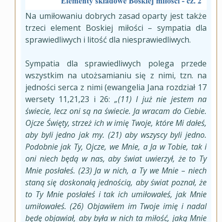
Na umiłowaniu dobrych zasad oparty jest także
trzeci element Boskiej miłości – sympatia dla
sprawiedliwych i litość dla niesprawiedliwych.
Sympatia dla sprawiedliwych polega przede
wszystkim na utożsamianiu się z nimi, tzn. na
jedności serca z nimi (ewangelia Jana rozdział 17
wersety 11,21,23 i 26:
„(11) I już nie jestem na
świecie, lecz oni są na świecie. Ja wracam do Ciebie.
Ojcze Święty, strzeż ich w imię Twoje, które Mi dałeś,
aby byli jedno jak my. (21) aby wszyscy byli jedno.
Podobnie jak Ty, Ojcze, we Mnie, a Ja w Tobie, tak i
oni niech będą w nas, aby świat uwierzył, że to Ty
Mnie posłałeś. (23) Ja w nich, a Ty we Mnie – niech
staną się doskonałą jednością, aby świat poznał, że
to Ty Mnie posłałeś i tak ich umiłowałeś, jak Mnie
umiłowałeś. (26) Objawiłem im Twoje imię i nadal
będę objawiał, aby była w nich ta miłość, jaką Mnie